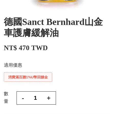
德國Sanct Bernhard山金
車護膚緩解油
NT$ 470 TWD
適用優惠
消費滿百贈1%U幣回饋金
數
-
+
量