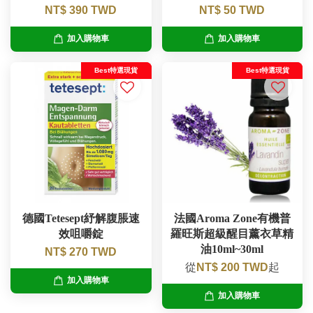
NT$ 390 TWD
NT$ 50 TWD
加入購物車
加入購物車
Best特選現貨
Best特選現貨
德國Tetesept紓解腹脹速
法國Aroma Zone有機普
效咀嚼錠
羅旺斯超級醒目薰衣草精
油10ml~30ml
NT$ 270 TWD
從
NT$ 200 TWD
起
加入購物車
加入購物車