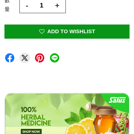
數
-
+
量
ADD TO WISHLIST