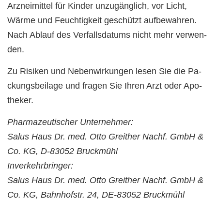
Arz­nei­mit­tel für Kin­der un­zu­gäng­lich, vor Licht,
Wärme und Feuch­tig­keit ge­schützt auf­be­wah­ren.
Nach Ab­lauf des Ver­falls­da­tums nicht mehr ver­wen­
den.
Zu Ri­si­ken und Ne­ben­wir­kun­gen lesen Sie die Pa­
ckungs­bei­la­ge und fra­gen Sie Ihren Arzt oder Apo­
the­ker.
Pharmazeutischer Unternehmer:
Salus Haus Dr. med. Otto Greither Nachf. GmbH &
Co. KG, D-83052 Bruckmühl
Inverkehrbringer:
Salus Haus Dr. med. Otto Greither Nachf. GmbH &
Co. KG, Bahnhofstr. 24, DE-83052 Bruckmühl