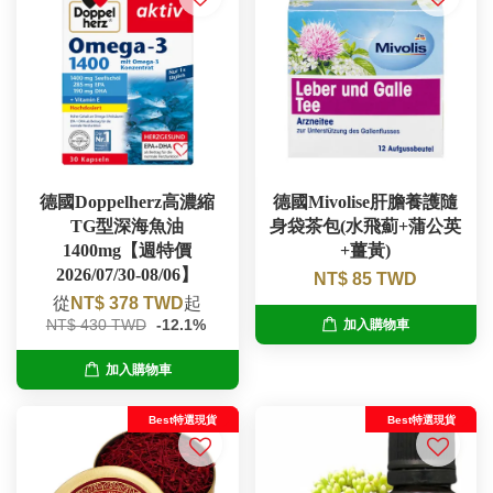
德國Doppelherz高濃縮
德國Mivolise肝膽養護隨
TG型深海魚油
身袋茶包(水飛薊+蒲公英
1400mg【週特價
+薑黃)
2026/07/30-08/06】
NT$ 85 TWD
從
NT$ 378 TWD
起
NT$ 430 TWD
-12.1%
加入購物車
加入購物車
Best特選現貨
Best特選現貨