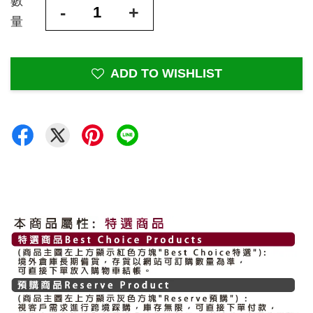
數
-
+
量
ADD TO WISHLIST