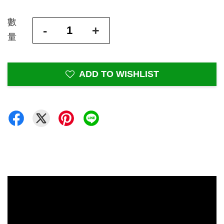
數
-
+
量
ADD TO WISHLIST