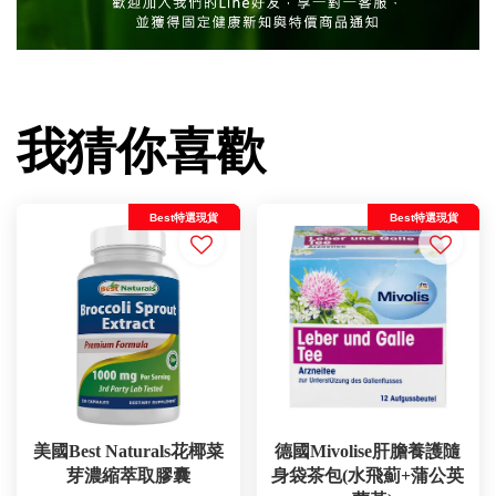
我猜你喜歡
Best特選現貨
Best特選現貨
美國Best Naturals花椰菜
德國Mivolise肝膽養護隨
芽濃縮萃取膠囊
身袋茶包(水飛薊+蒲公英