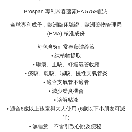
Prospan 專利常春藤素EA 575®配方
全球專利成份，歐洲臨床驗證，歐洲藥物管理局
(EMA) 核准成份
每包含5ml 常春藤濃縮液
• 純植物提取
• 驅痰、止咳、紓緩氣管收縮
• 痰咳、乾咳、喘咳、慢性支氣管炎
• 適合支氣管不適者
• 減少發炎機會
• 溶解粘液
• 適合6歲以上孩童與大人使用 (6歲以下小朋友可減
半)
• 無睡意，不會引致心跳及便秘