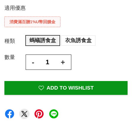
適用優惠
消費滿百贈1%U幣回饋金
螞蟻誘食盒
衣魚誘食盒
種類
數量
-
+
ADD TO WISHLIST