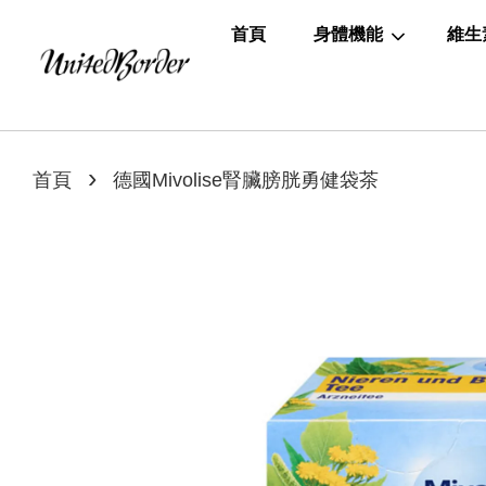
首頁
身體機能
維生
›
首頁
德國Mivolise腎臟膀胱勇健袋茶