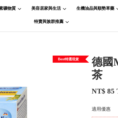
素礦物質
美容居家與生活
生機油品與順勢草藥
特賣與族群推薦
德國M
Best特選現貨
茶
NT$ 85
適用優惠