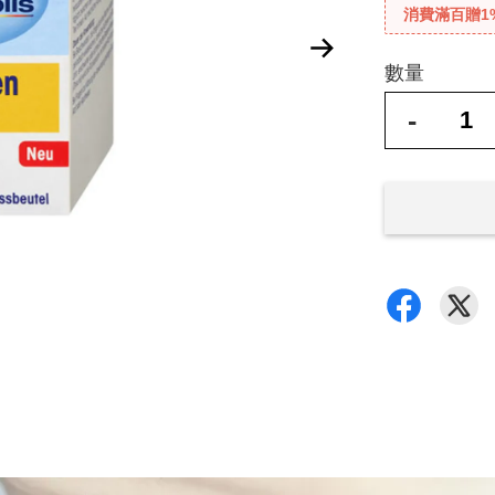
消費滿百贈1
數量
-