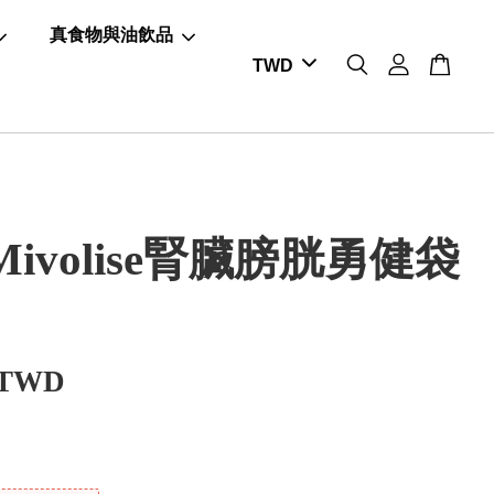
真食物與油飲品
ivolise腎臟膀胱勇健袋
 TWD