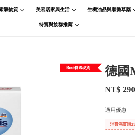
素礦物質
美容居家與生活
生機油品與順勢草藥
特賣與族群推薦
德國M
Best特選現貨
NT$ 29
適用優惠
消費滿百贈1