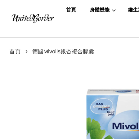
首頁
身體機能
維生
›
首頁
德國Mivolis銀杏複合膠囊