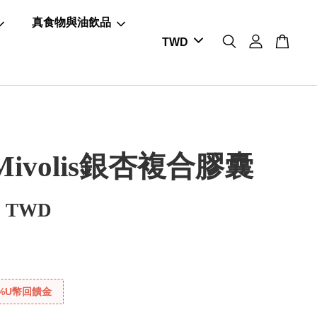
真食物與油飲品
ivolis銀杏複合膠囊
0 TWD
%U幣回饋金