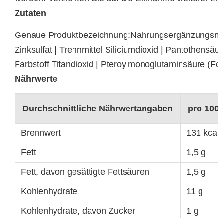
Zutaten
Genaue Produktbezeichnung:Nahrungsergänzungsmitte
Zinksulfat | Trennmittel Siliciumdioxid | Pantothens
Farbstoff Titandioxid | Pteroylmonoglutaminsäure (F
Nährwerte
Durchschnittliche Nährwertangaben
pro 10
Brennwert
131 kcal
Fett
1,5 g
Fett, davon gesättigte Fettsäuren
1,5 g
Kohlenhydrate
11 g
Kohlenhydrate, davon Zucker
1 g