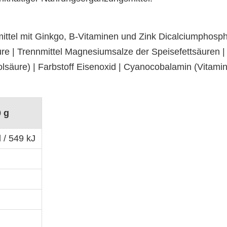
l mit Ginkgo, B-Vitaminen und Zink Dicalciumphosphat 
äure | Trennmittel Magnesiumsalze der Speisefettsäuren | 
olsäure) | Farbstoff Eisenoxid | Cyanocobalamin (Vitami
0 g
 / 549 kJ