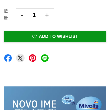
數
-
+
量
ADD TO WISHLIST