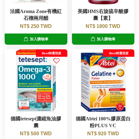
法國Aroma Zone有機紅
美國HMS右旋硫辛酸膠
石榴兩用醋
囊【素】
NT$ 250 TWD
NT$ 1800 TWD
加入購物車
加入購物車
Best特選現貨
Best特選現貨
德國tetesept濃縮魚油膠
德國Abtei 100%膠原蛋白
囊
粉PLUS VC
NT$ 500 TWD
NT$ 920 TWD