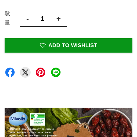
數
-
+
量
ADD TO WISHLIST