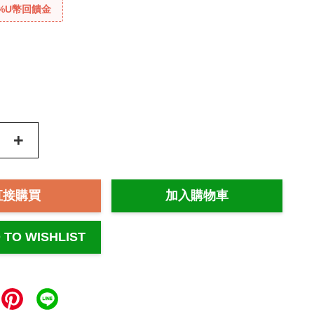
%U幣回饋金
+
直接購買
加入購物車
 TO WISHLIST