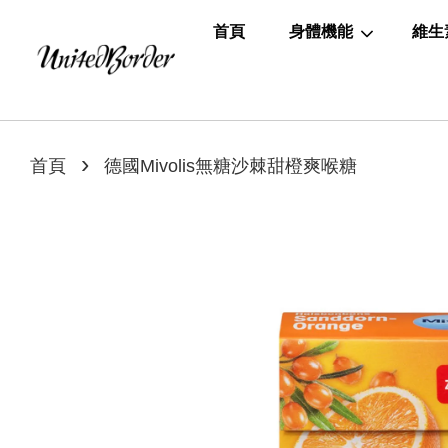
首頁
身體機能
維生
›
首頁
德國Mivolis無糖沙棘甜橙爽喉糖