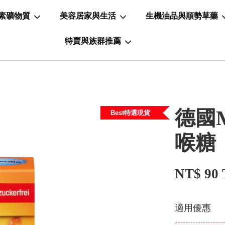
素礦物質
美容居家與生活
生機油品與順勢草藥
特賣與族群推薦
德國M
Best特選現貨
喉糖
NT$ 90
適用優惠