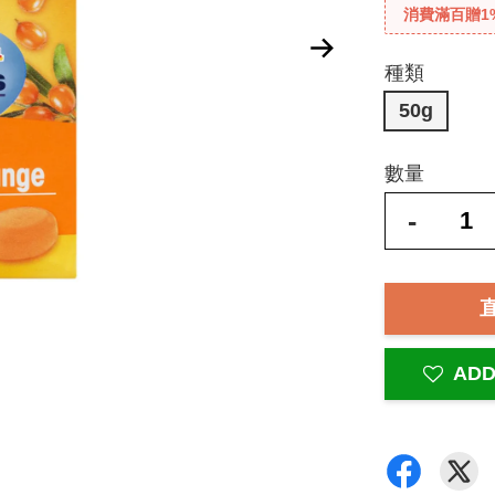
消費滿百贈1
種類
50g
數量
-
ADD