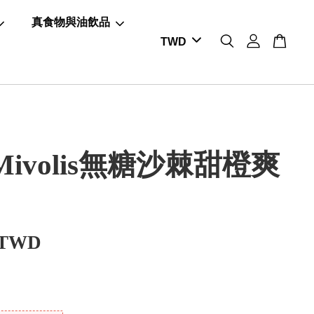
真食物與油飲品
ivolis無糖沙棘甜橙爽
 TWD