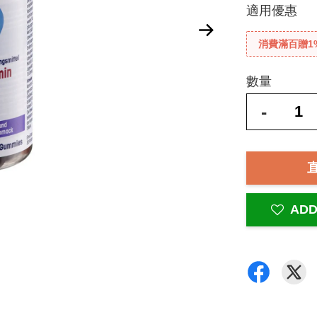
適用優惠
消費滿百贈1
數量
-
ADD