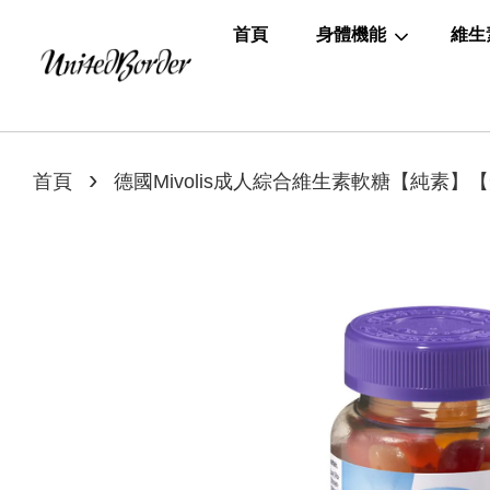
首頁
身體機能
維生
›
首頁
德國Mivolis成人綜合維生素軟糖【純素】