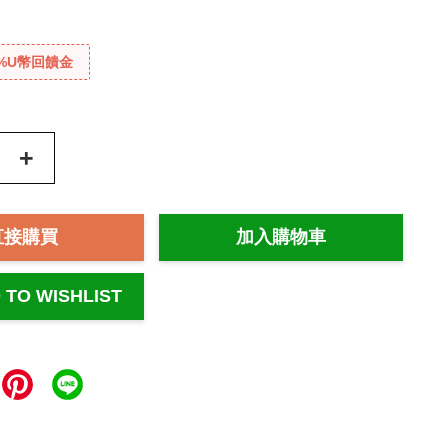
%U幣回饋金
+
直接購買
加入購物車
 TO WISHLIST