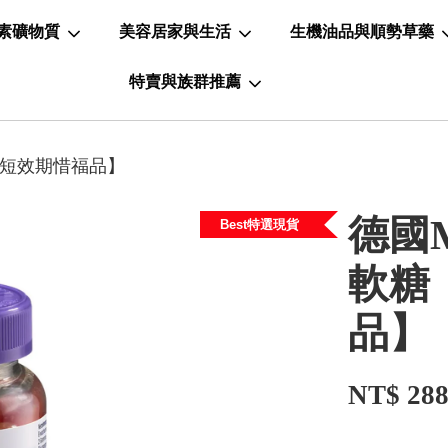
素礦物質
美容居家與生活
生機油品與順勢草藥
特賣與族群推薦
【短效期惜福品】
德國M
Best特選現貨
軟糖
品】
NT$ 28