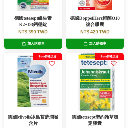
德國tetesept維生素
德國DoppelHerz輔酶Q10
K2+D3鈣穩錠
複合膠囊
NT$ 390 TWD
NT$ 420 TWD
加入購物車
加入購物車
Best特選現貨
Best特選現貨
德國Mivolis冰島苔蘚潤喉
德國tetesept聖約翰草穩
含片
定膠囊