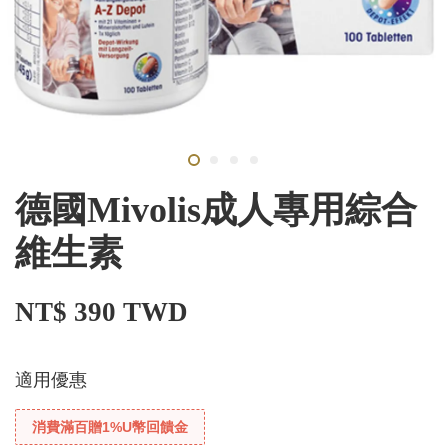
德國Mivolis成人專用綜合
維生素
NT$ 390 TWD
適用優惠
消費滿百贈1%U幣回饋金