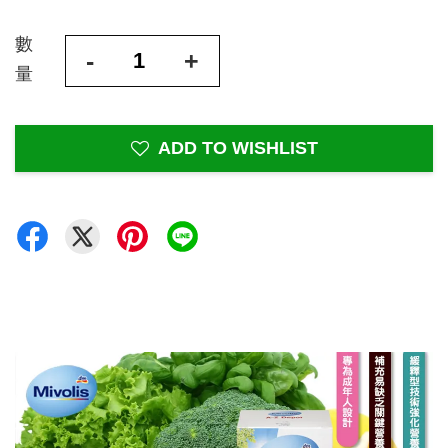
數
-
+
量
ADD TO WISHLIST