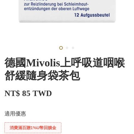
德國Mivolis上呼吸道咽喉
舒緩隨身袋茶包
NT$ 85 TWD
適用優惠
消費滿百贈1%U幣回饋金