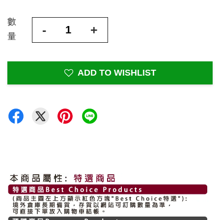
數
-
+
量
ADD TO WISHLIST