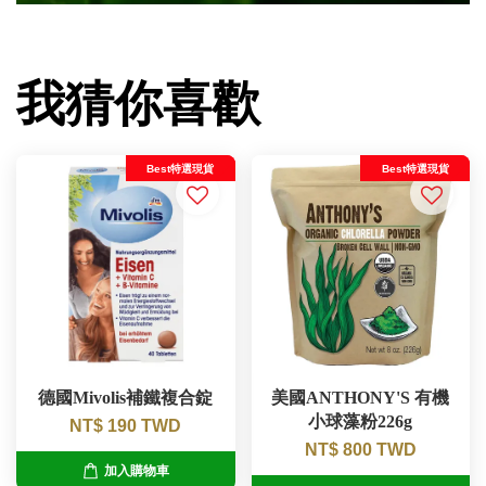
我猜你喜歡
Best特選現貨
Best特選現貨
德國Mivolis補鐵複合錠
美國ANTHONY'S 有機
小球藻粉226g
NT$ 190 TWD
NT$ 800 TWD
加入購物車