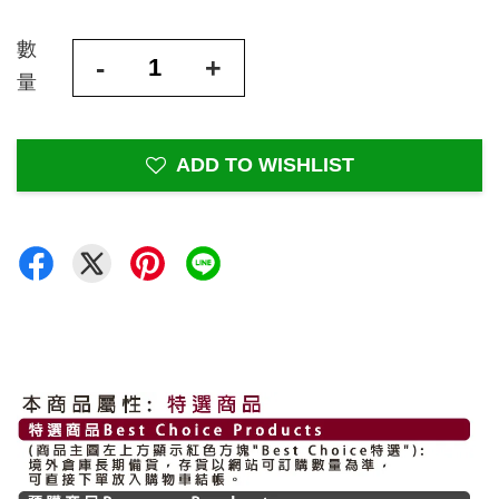
數
-
+
量
ADD TO WISHLIST