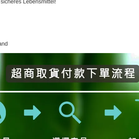
 sicheres Lebensmittel!
and