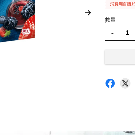
消費滿百贈1
數量
-