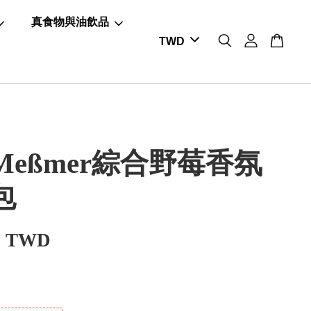
真食物與油飲品
Meßmer綜合野莓香氛
包
0 TWD