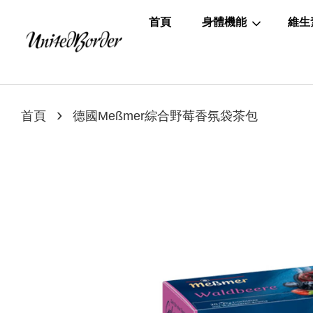
首頁
身體機能
維生
›
首頁
德國Meßmer綜合野莓香氛袋茶包