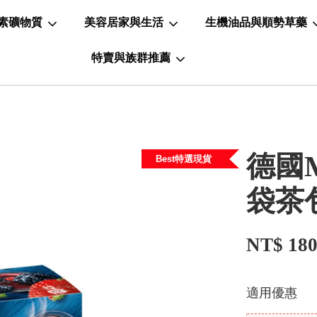
素礦物質
美容居家與生活
生機油品與順勢草藥
特賣與族群推薦
德國
Best特選現貨
袋茶
NT$ 18
適用優惠