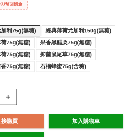
%U幣回饋金
加利75g(無糖)
經典薄荷尤加利150g(無糖)
75g(無糖)
果香黑醋栗75g(無糖)
75g(無糖)
抑菌鼠尾草75g(無糖)
75g(無糖)
石榴蜂蜜75g(含糖)
+
直接購買
加入購物車