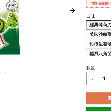
消費滿百贈1
口味
經典薄荷尤
美味沙棘薄荷
甜橙生薑薄荷
驅風八角茴香
數量
-