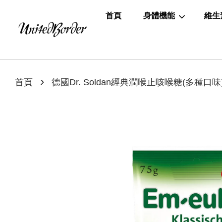
首頁
身體機能
維生
›
首頁
德國Dr. Soldan經典潤喉止咳喉糖(多種口味