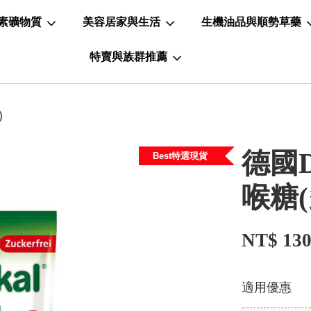
素礦物質
美容居家與生活
生機油品與順勢草藥
特賣與族群推薦
)
德國D
Best特選現貨
喉糖
NT$ 13
適用優惠