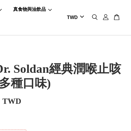
真食物與油飲品
r. Soldan經典潤喉止咳
(多種口味)
0 TWD