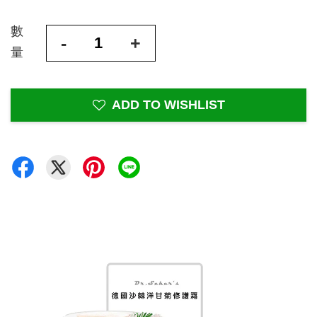
數
-
+
量
ADD TO WISHLIST