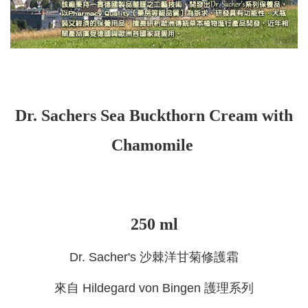
Dr. Sachers Sea Buckthorn Cream with
Chamomile
250 ml
Dr. Sacher's 沙棘洋甘菊修護霜
來自 Hildegard von Bingen 護理系列