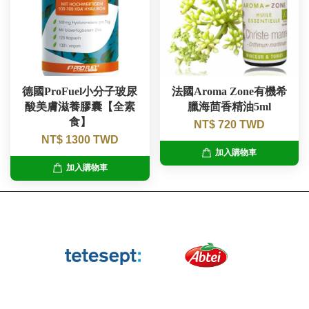
德國ProFuel小分子玻尿
法國Aroma Zone有機希
酸美膚滋養膠囊【全素
臘海茴香精油5ml
食】
NT$ 720 TWD
NT$ 1300 TWD
加入購物車
加入購物車