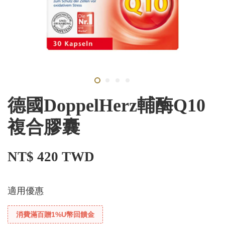
德國DoppelHerz輔酶Q10
複合膠囊
NT$ 420 TWD
適用優惠
消費滿百贈1%U幣回饋金