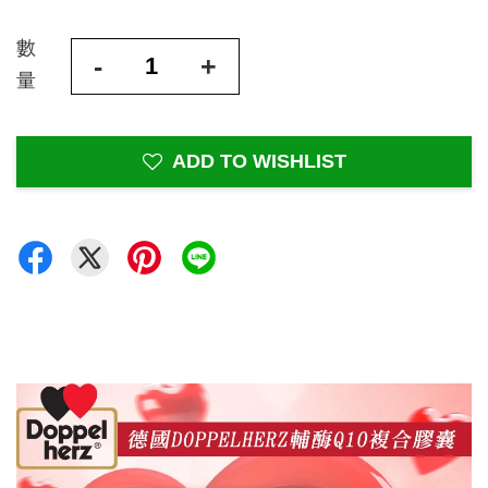
數
-
+
量
ADD TO WISHLIST