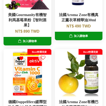
美國Gourmanity有機智
法國Aroma Zone有機真
利馬基莓果粉【智利酒
正薰衣草精華油30ml
果】
NT$ 490 TWD
NT$ 890 TWD
加入購物車
加入購物車
Best特選現貨
Best特選現貨
德國DoppelHerz緩釋型
法國Aroma Zone有機巴