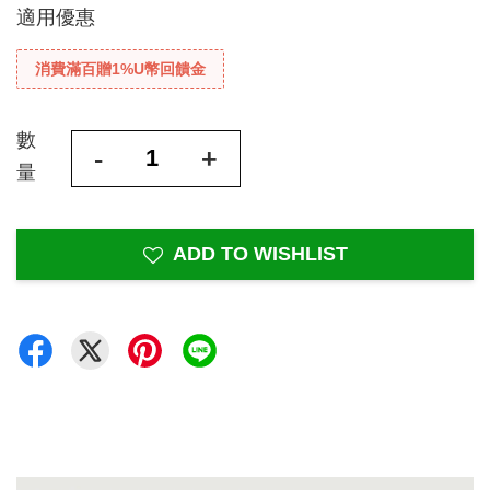
適用優惠
消費滿百贈1%U幣回饋金
數
-
+
量
ADD TO WISHLIST