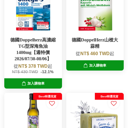
德國Doppelherz高濃縮
德國DoppelHerz山楂大
TG型深海魚油
蒜精
1400mg【週特價
從
NT$ 460 TWD
起
2026/07/30-08/06】
加入購物車
從
NT$ 378 TWD
起
NT$ 430 TWD
-12.1%
加入購物車
Best特選現貨
Best特選現貨