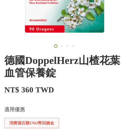
德國DoppelHerz山楂花葉
血管保養錠
NT$ 360 TWD
適用優惠
消費滿百贈1%U幣回饋金