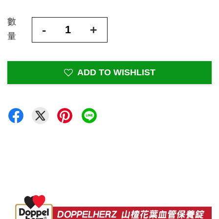
數
-
+
量
ADD TO WISHLIST