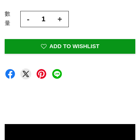
數
-
+
量
ADD TO WISHLIST