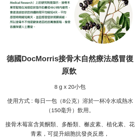
德國DocMorris接骨木自然療法感冒復
原飲
8 g x 20小包
使用方式 : 每日一包（8公克）溶於一杯冷水或熱水
（150毫升）飲用。
接骨木莓富含黃酮類、多酚類、槲皮素、植化素、花
青素，可提升細胞抗發炎反應，