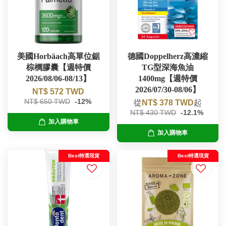
美國Horbäach高單位鋸
德國Doppelherz高濃縮
棕櫚膠囊【週特價
TG型深海魚油
2026/08/06-08/13】
1400mg【週特價
2026/07/30-08/06】
NT$ 572 TWD
NT$ 650 TWD
-12%
從
NT$ 378 TWD
起
NT$ 430 TWD
-12.1%
加入購物車
加入購物車
Best特選現貨
Best特選現貨