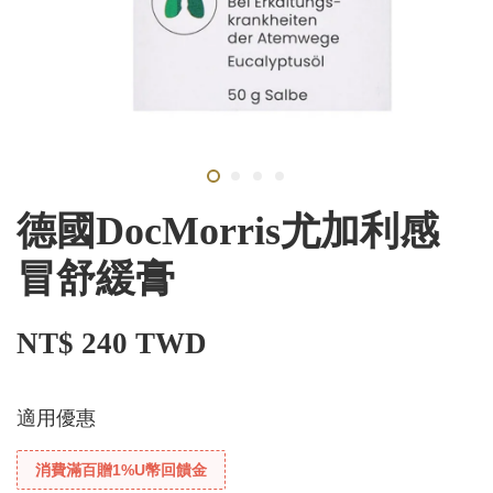
德國DocMorris尤加利感
冒舒緩膏
NT$ 240 TWD
適用優惠
消費滿百贈1%U幣回饋金