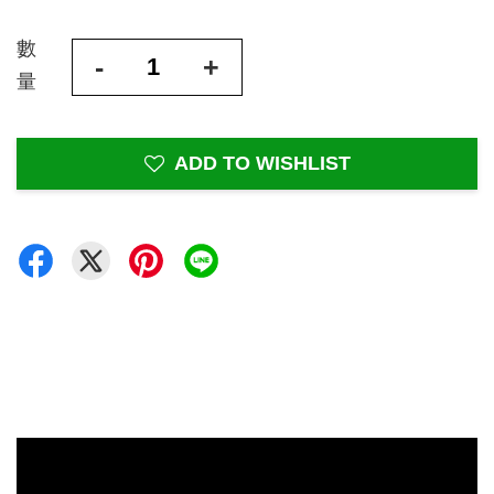
數
-
+
量
ADD TO WISHLIST