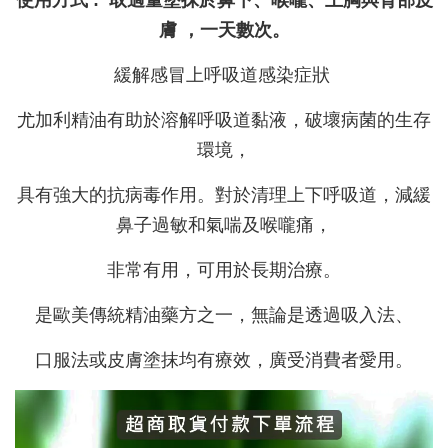
使用方式 : 取適量塗抹於鼻下、喉嚨、上胸與背部皮
膚 ，一天數次。
緩解感冒上呼吸道感染症狀
尤加利精油有助於溶解呼吸道黏液，破壞病菌的生存
環境，
具有強大的抗病毒作用。對於清理上下呼吸道，減緩
鼻子過敏和氣喘及喉嚨痛，
非常有用，可用於長期治療。
是歐美傳統精油藥方之一，無論是透過吸入法、
口服法或皮膚塗抹均有療效，
廣受消費者愛用。