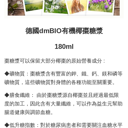
德國dmBIO有機椰棗糖漿
180ml
棗糖漿可以保留大部分椰棗的原始營養成分 :
◆礦物質：棗糖漿含有豐富的鉀、鐵、鈣、鎂和磷等
礦物質，這些礦物質對身體的各種功能至關重要。
◆膳食纖維： 由於棗糖漿源自椰棗並且經過最低限
度的加工，因此含有大量纖維，可以作為益生元幫助
腸道健康與調節血糖。
◆低升糖指數：對於糖尿病患者和需要關注血糖水平