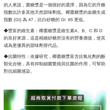
的人來說，棗糖漿是一個很好的選擇，因為它的升糖
指數比許多其他天然甜味劑低。椰棗糖漿的血糖生成
指數 (GI) 為 47，比白砂糖的 GI 65 更低。
◆豐富的維生素：椰棗糖漿是維生素A、B、C 和 D
的良好來源，這是精緻砂糖所沒有的營養價值，使其
成為更優異的甜味劑替代品。
◆抗菌特性：依據研究，椰棗糖漿富含抗氧化劑的酚
類化合物，具有抑制細菌繁殖與抗菌的作用，可幫助
對抗細菌感染。