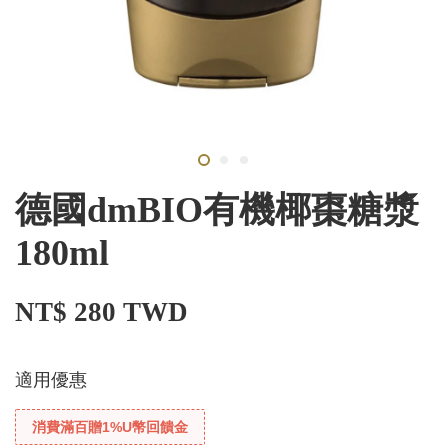
德國dmBIO有機椰棗糖漿
180ml
NT$ 280 TWD
適用優惠
消費滿百贈1%U幣回饋金