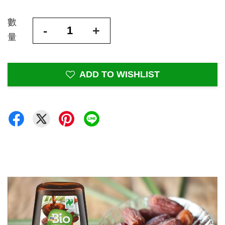
數
-
+
量
ADD TO WISHLIST