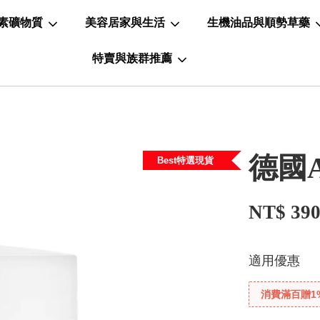
素礦物質
美容居家與生活
生機油品與順勢草藥
特賣與族群推薦
德國
Best特選現貨
NT$ 39
適用優惠
消費滿百贈1