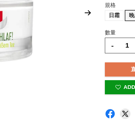
規格
日霜
晚
數量
-
ADD