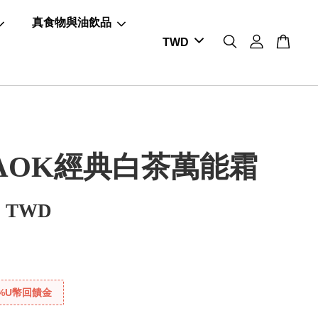
真食物與油飲品
AOK經典白茶萬能霜
0 TWD
%U幣回饋金