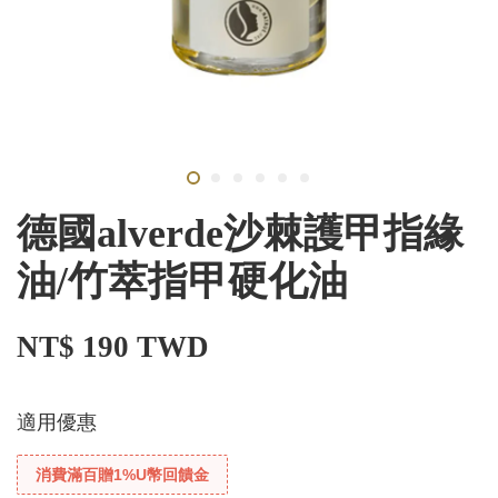
德國alverde沙棘護甲指緣
油/竹萃指甲硬化油
NT$ 190 TWD
適用優惠
消費滿百贈1%U幣回饋金