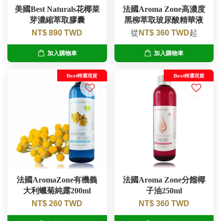
美國Best Naturals花椰菜
法國Aroma Zone高濃度
芽濃縮萃取膠囊
黑柳萃取玻尿酸精華液
NT$ 890 TWD
從
NT$ 360 TWD
起
加入購物車
加入購物車
Best特選現貨
Best特選現貨
法國AromaZone有機義
法國Aroma Zone分餾椰
大利蠟菊純露200ml
子油250ml
NT$ 260 TWD
NT$ 360 TWD