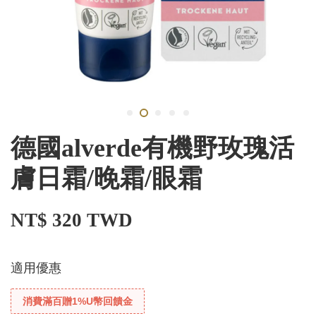
德國alverde有機野玫瑰活
膚日霜/晚霜/眼霜
NT$ 320 TWD
適用優惠
消費滿百贈1%U幣回饋金