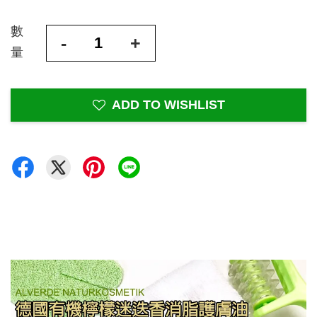
數
-
+
量
ADD TO WISHLIST