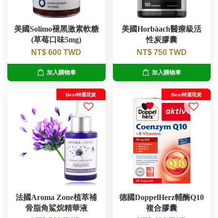
美國Solimo褪黑激素軟糖
美國Horbäach醫療級活
(草莓口味5mg)
性炭膠囊
NT$ 600 TWD
NT$ 750 TWD
加入購物車
加入購物車
Best特選現貨
Best特選現貨
法國Aroma Zone植萃補
德國DoppelHerz輔酶Q10
骨脂角鯊烷精華液
複合膠囊