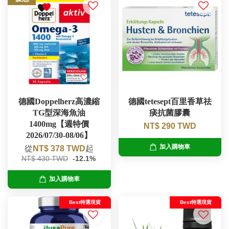
德國Doppelherz高濃縮
德國tetesept百里香草祛
TG型深海魚油
痰抗菌膠囊
1400mg【週特價
NT$ 290 TWD
2026/07/30-08/06】
加入購物車
從
NT$ 378 TWD
起
NT$ 430 TWD
-12.1%
加入購物車
Best特選現貨
Best特選現貨