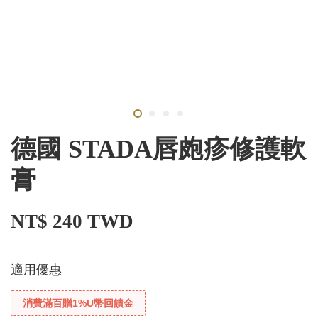
德國 STADA唇皰疹修護軟
膏
NT$ 240 TWD
適用優惠
消費滿百贈1%U幣回饋金