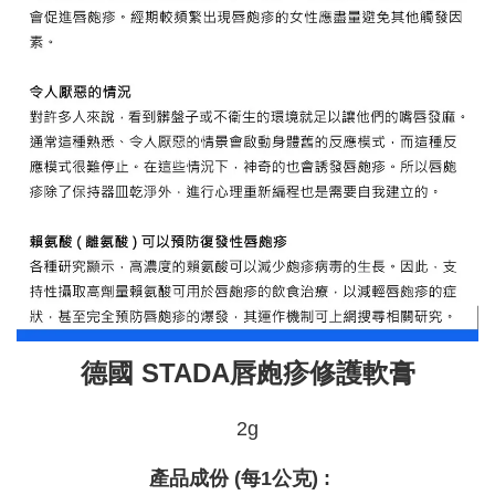
德國 STADA唇皰疹修護軟膏
2g
產品成份 (每1公克) :