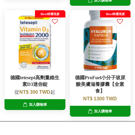
加入購物車
Best特選現貨
Best特選現貨
德國tetesept高劑量維生
德國ProFuel小分子玻尿
素D3迷你錠
酸美膚滋養膠囊【全素
食】
從
NT$ 300 TWD
起
NT$ 1300 TWD
加入購物車
加入購物車