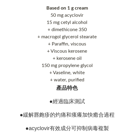
Based on 1 g cream
50 mg acyclovir
15 mg cetyl alcohol
+ dimethicone 350
+ macrogol glycerol stearate
+ Paraffin, viscous
+ Viscous kerosene
+ kerosene oil
150 mg propylene glycol
+ Vaseline, white
+ water, purified
產品特色
●經過臨床測試
●緩解唇皰疹的灼痛和瘙癢加快癒合過程
●acyclovir有效成分可抑制病毒複製