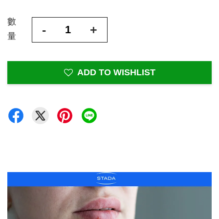
數
-
+
量
ADD TO WISHLIST