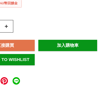
%U幣回饋金
+
直接購買
加入購物車
 TO WISHLIST