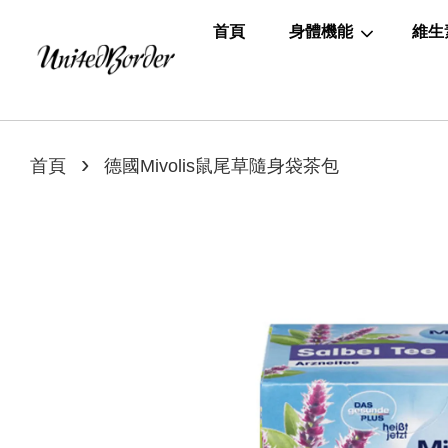
首頁
身體機能
維生
›
首頁
德國Mivolis鼠尾草隨身袋茶包