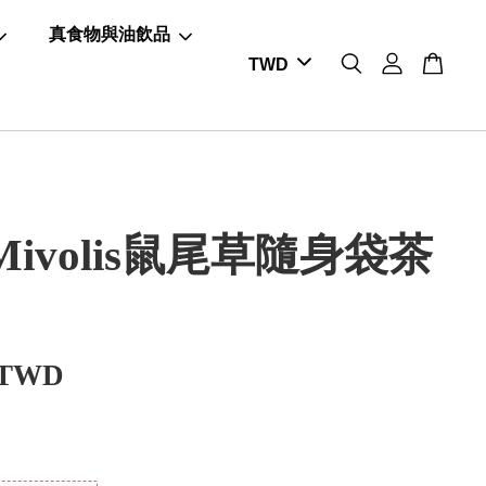
真食物與油飲品
ivolis鼠尾草隨身袋茶
 TWD