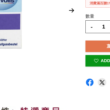
消費滿百贈1
數量
-
ADD