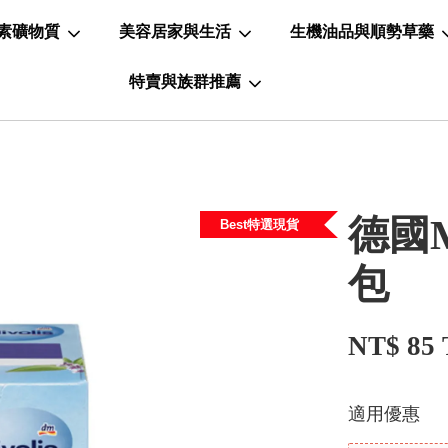
素礦物質
美容居家與生活
生機油品與順勢草藥
特賣與族群推薦
德國M
Best特選現貨
包
NT$ 85
適用優惠