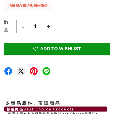
消費滿百贈1%U幣回饋金
數
-
+
量
ADD TO WISHLIST