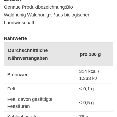
Genaue Produktbezeichnung:Bio
Waldhonig Waldhonig*. *aus biologischer
Landwirtschaft
Nährwerte
Durchschnittliche
pro 100 g
Nährwertangaben
314 kcal /
Brennwert
1.333 kJ
Fett
< 0,1 g
Fett, davon gesättigte
< 0,5 g
Fettsäuren
Kohlenhydrate
78 g