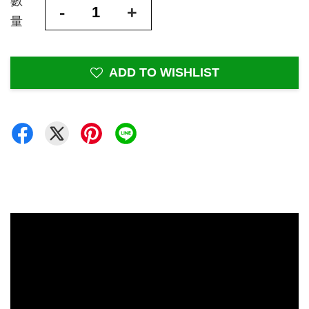
數
-
+
量
ADD TO WISHLIST