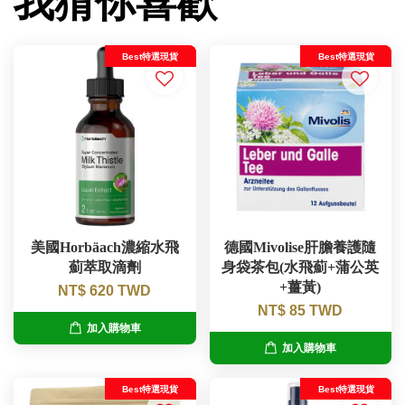
我猜你喜歡
Best特選現貨
Best特選現貨
美國Horbäach濃縮水飛
德國Mivolise肝膽養護隨
薊萃取滴劑
身袋茶包(水飛薊+蒲公英
+薑黃)
NT$ 620 TWD
NT$ 85 TWD
加入購物車
加入購物車
Best特選現貨
Best特選現貨