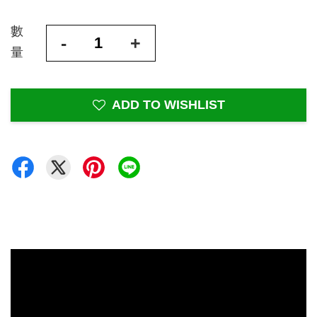
數
-
+
量
ADD TO WISHLIST