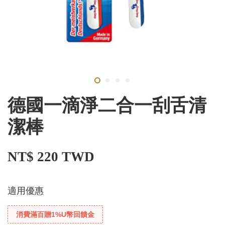
德國一滴淨二合一刮舌清
潔棒
NT$ 220 TWD
適用優惠
消費滿百贈1%U幣回饋金