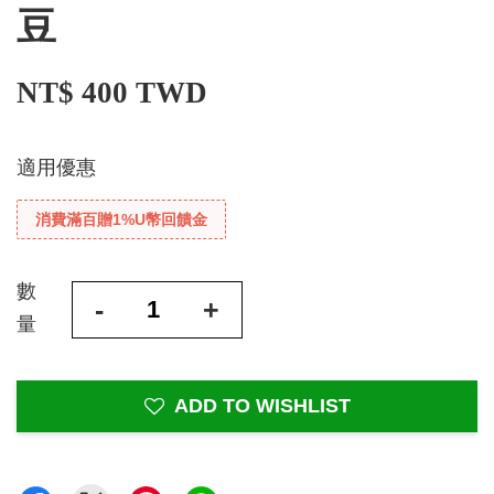
豆
NT$ 400 TWD
適用優惠
消費滿百贈1%U幣回饋金
數
-
+
量
ADD TO WISHLIST