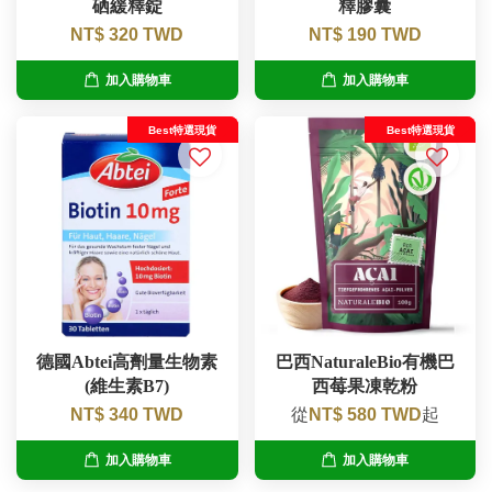
硒緩釋錠
釋膠囊
NT$ 320 TWD
NT$ 190 TWD
加入購物車
加入購物車
Best特選現貨
Best特選現貨
德國Abtei高劑量生物素
巴西NaturaleBio有機巴
(維生素B7)
西莓果凍乾粉
NT$ 340 TWD
從
NT$ 580 TWD
起
加入購物車
加入購物車