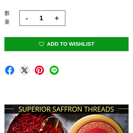
數
-
+
量
ADD TO WISHLIST