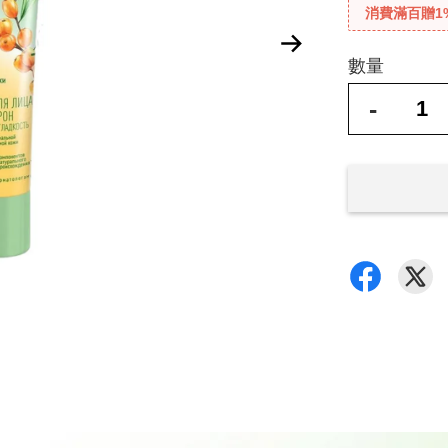
消費滿百贈1
數量
-