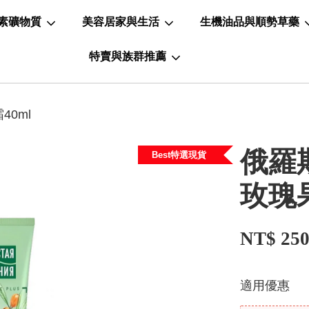
素礦物質
美容居家與生活
生機油品與順勢草藥
特賣與族群推薦
40ml
俄羅斯
Best特選現貨
玫瑰
NT$ 25
適用優惠