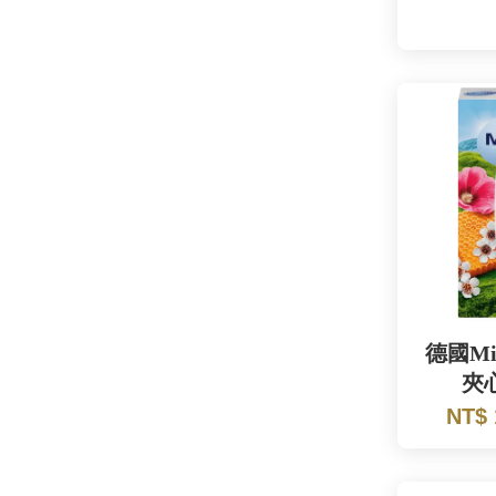
德國Mi
夾
NT$