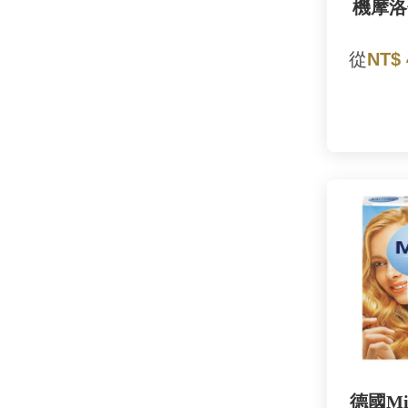
機摩洛
從
NT$
德國Mi