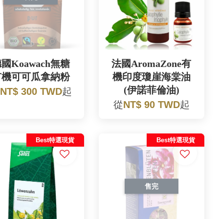
國Koawach無糖
法國AromaZone有
有機可可瓜拿納粉
機印度瓊崖海棠油
(伊諾菲倫油)
NT$ 300 TWD
起
從
NT$ 90 TWD
起
Best特選現貨
Best特選現貨
售完