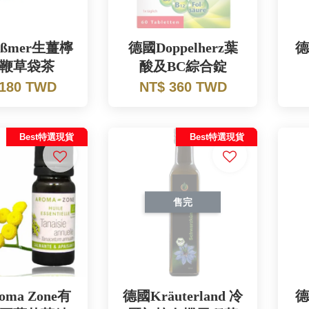
ßmer生薑檸
德國Doppelherz葉
德
鞭草袋茶
酸及BC綜合錠
 180 TWD
NT$ 360 TWD
Best特選現貨
Best特選現貨
售完
ma Zone有
德國Kräuterland 冷
德