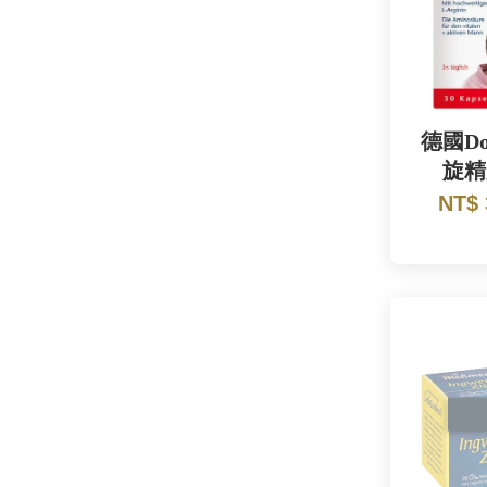
德國Do
旋精
NT$