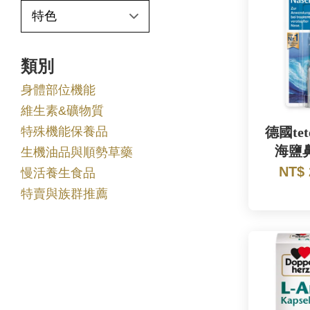
類別
身體部位機能
維生素&礦物質
特殊機能保養品
德國tet
海鹽
生機油品與順勢草藥
NT$
慢活養生食品
特賣與族群推薦