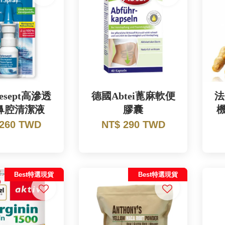
esept高滲透
德國Abtei蓖麻軟便
法
鼻腔清潔液
膠囊
 260 TWD
NT$ 290 TWD
Best特選現貨
Best特選現貨