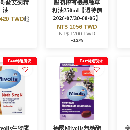
哥藍艾菊精
壓初榨有機黑種草
油
籽油250ml【週特價
2026/07/30-08/06】
 420 TWD
起
NT$ 1056 TWD
NT$ 1200 TWD
-12%
Best特選現貨
Best特選現貨
volis生物素
德國Mivolis無糖醋
美