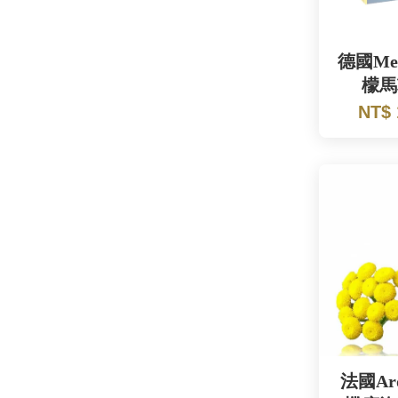
德國Me
檬馬
NT$
法國Aro