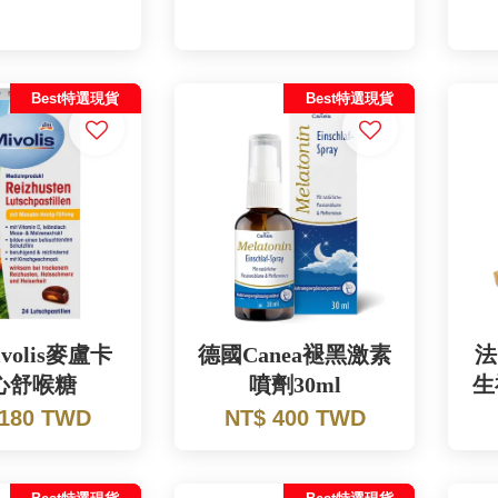
Best特選現貨
Best特選現貨
volis麥盧卡
德國Canea褪黑激素
法
心舒喉糖
噴劑30ml
生
 180 TWD
NT$ 400 TWD