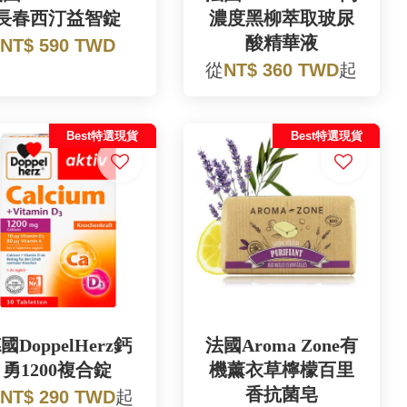
長春西汀益智錠
濃度黑柳萃取玻尿
酸精華液
NT$ 590 TWD
從
NT$ 360 TWD
起
Best特選現貨
Best特選現貨
國DoppelHerz鈣
法國Aroma Zone有
勇1200複合錠
機薰衣草檸檬百里
香抗菌皂
NT$ 290 TWD
起