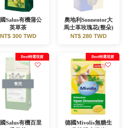
國Salus有機蒲公
奧地利Sonnentor大
英草茶
馬士革玫瑰花(整朵)
NT$ 300 TWD
NT$ 280 TWD
Best特選現貨
Best特選現貨
售完
國Salus有機百里
德國Mivolis無糖生