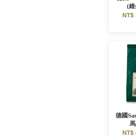
(維
NT$
德國San
馬
NT$