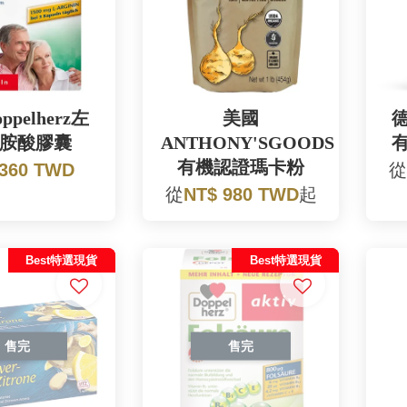
ppelherz左
美國
德
胺酸膠囊
ANTHONY'SGOODS
有機認證瑪卡粉
 360 TWD
從
從
NT$ 980 TWD
起
Best特選現貨
Best特選現貨
售完
售完