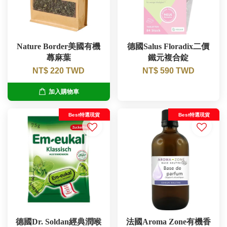
Nature Border美國有機
德國Salus Floradix二價
蕁麻葉
鐵元複合錠
NT$ 220 TWD
NT$ 590 TWD
加入購物車
Best特選現貨
Best特選現貨
德國Dr. Soldan經典潤喉
法國Aroma Zone有機香