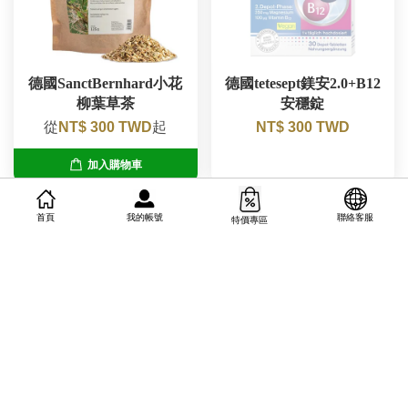
德國SanctBernhard小花
德國tetesept鎂安2.0+B12
柳葉草茶
安穩錠
從
NT$ 300 TWD
起
NT$ 300 TWD
加入購物車
Best特選現貨
Best特選現貨
我的帳號
首頁
聯絡客服
特價專區
德國HOYER蜂膠生機口
德國dmBIO有機椰棗糖