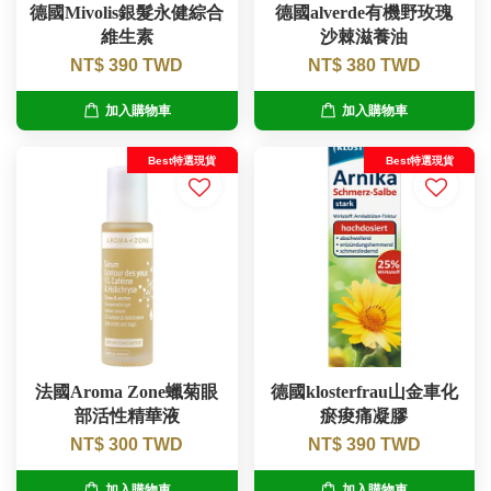
德國Mivolis銀髮永健綜合
德國alverde有機野玫瑰
維生素
沙棘滋養油
NT$ 390 TWD
NT$ 380 TWD
加入購物車
加入購物車
Best特選現貨
Best特選現貨
法國Aroma Zone蠟菊眼
德國klosterfrau山金車化
部活性精華液
瘀痠痛凝膠
NT$ 300 TWD
NT$ 390 TWD
加入購物車
加入購物車