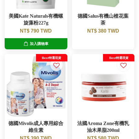
美國Kate Naturals有機螺
德國Salus有機山楂花葉
旋藻粉227g
茶
NT$ 790 TWD
NT$ 380 TWD
加入購物車
Best特選現貨
Best特選現貨
德國Mivolis成人專用綜合
法國Aroma Zone有機乳
維生素
油木果脂200ml
NT$ 390 TWD
NT$ 580 TWD