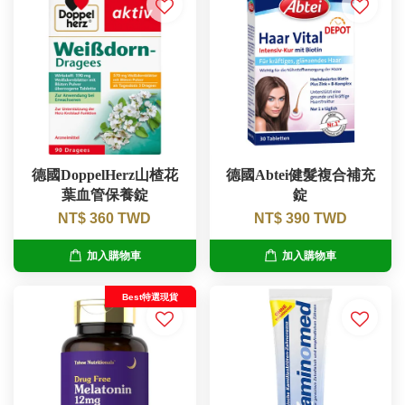
德國DoppelHerz山楂花
德國Abtei健髮複合補充
葉血管保養錠
錠
NT$ 360 TWD
NT$ 390 TWD
加入購物車
加入購物車
Best特選現貨