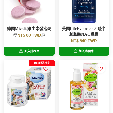
德國Mivolis維生素發泡錠
美國LifeExtension乙醯半
胱胺酸NAC膠囊
從
NT$ 80 TWD
起
NT$ 540 TWD
加入購物車
加入購物車
Best特選現貨