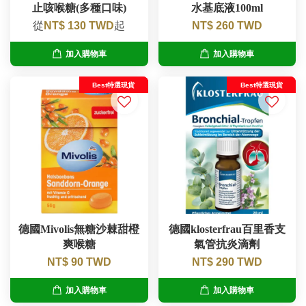
止咳喉糖(多種口味)
水基底液100ml
從
NT$ 130 TWD
起
NT$ 260 TWD
加入購物車
加入購物車
Best特選現貨
Best特選現貨
德國Mivolis無糖沙棘甜橙
德國klosterfrau百里香支
爽喉糖
氣管抗炎滴劑
NT$ 90 TWD
NT$ 290 TWD
加入購物車
加入購物車