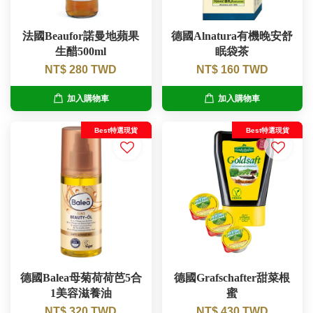
法國Beaufor諾曼地蘋果
德國Alnatura有機晚安舒
生醋500ml
眠袋茶
NT$ 280 TWD
NT$ 160 TWD
加入購物車
加入購物車
Best特選現貨
Best特選現貨
德國Balea母菊荷荷芭5合
德國Grafschafter甜菜根
1美容滋養油
蜜
NT$ 320 TWD
NT$ 430 TWD