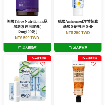
美國Tahoe Nutritionals褪
德國Aminomed洋甘菊胺
黑激素速溶膠囊(
基酸牙齦護理牙膏
12mg120錠 )
NT$ 250 TWD
NT$ 590 TWD
加入購物車
加入購物車
Best特選現貨
Best特選現貨