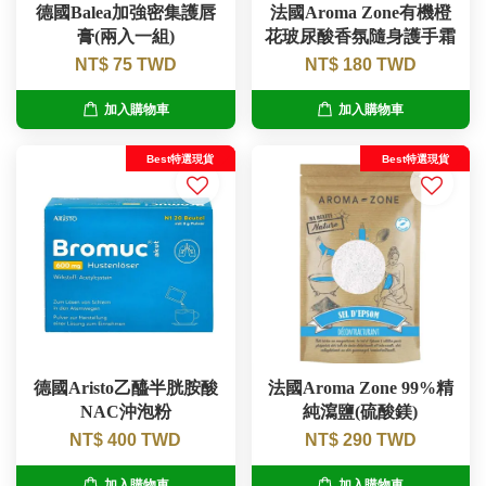
德國Balea加強密集護唇
法國Aroma Zone有機橙
膏(兩入一組)
花玻尿酸香氛隨身護手霜
NT$ 75 TWD
NT$ 180 TWD
加入購物車
加入購物車
Best特選現貨
Best特選現貨
德國Aristo乙醯半胱胺酸
法國Aroma Zone 99%精
NAC沖泡粉
純瀉鹽(硫酸鎂)
NT$ 400 TWD
NT$ 290 TWD
加入購物車
加入購物車