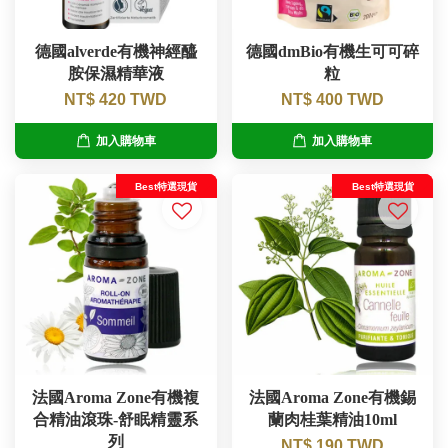
德國alverde有機神經醯
德國dmBio有機生可可碎
胺保濕精華液
粒
NT$ 420 TWD
NT$ 400 TWD
加入購物車
加入購物車
Best特選現貨
Best特選現貨
法國Aroma Zone有機複
法國Aroma Zone有機錫
合精油滾珠-舒眠精靈系
蘭肉桂葉精油10ml
列
NT$ 190 TWD