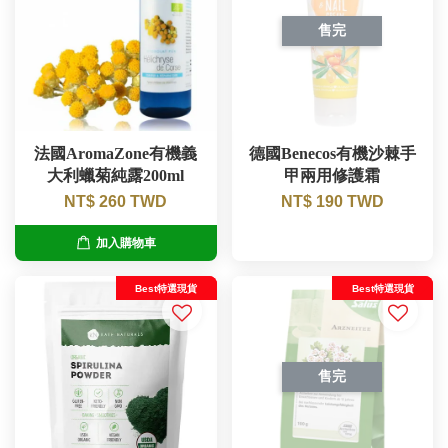
售完
法國AromaZone有機義
德國Benecos有機沙棘手
大利蠟菊純露200ml
甲兩用修護霜
NT$ 260 TWD
NT$ 190 TWD
加入購物車
Best特選現貨
Best特選現貨
售完